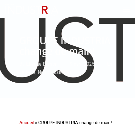
GROUPE INDUSTRIA
change de main!
By
Etienne Bisson
9 avril 2025
En
vedette
,
Non classifié(e)
Accueil
»
GROUPE INDUSTRIA change de main!