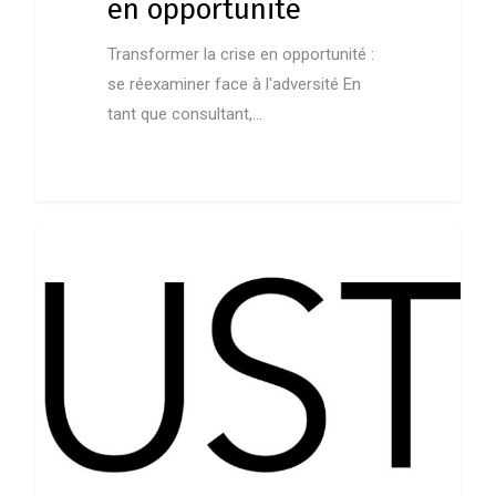
en opportunité
Transformer la crise en opportunité :
se réexaminer face à l'adversité En
tant que consultant,…
0
En Vedette